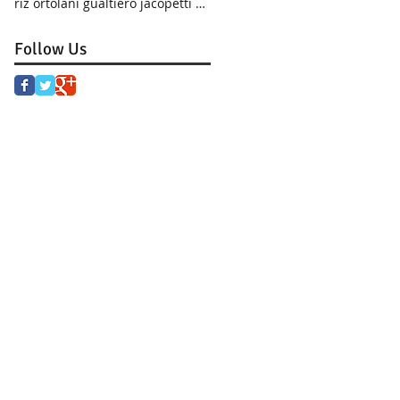
riz ortolani gualtiero jacopetti mondo cane africa
Follow Us