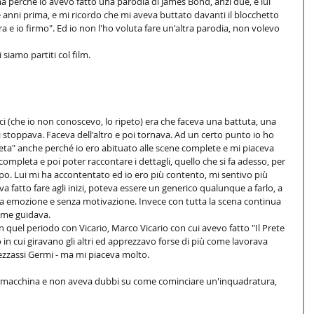
 perché io avevo fatto una parodia di James Bond, anzi due, e lui 
e anni prima, e mi ricordo che mi aveva buttato davanti il blocchetto 
fra e io firmo". Ed io non l'ho voluta fare un'altra parodia, non volevo 
siamo partiti col film. 
ci (che io non conoscevo, lo ripeto) era che faceva una battuta, una 
 stoppava. Faceva dell'altro e poi tornava. Ad un certo punto io ho 
ta" anche perché io ero abituato alle scene complete e mi piaceva 
completa e poi poter raccontare i dettagli, quello che si fa adesso, per 
o. Lui mi ha accontentato ed io ero più contento, mi sentivo più 
 fatto fare agli inizi, poteva essere un generico qualunque a farlo, a 
enza emozione e senza motivazione. Invece con tutta la scena continua 
ome guidava. 
n quel periodo con Vicario, Marco Vicario con cui avevo fatto "Il Prete 
n cui giravano gli altri ed apprezzavo forse di più come lavorava 
ezzassi Germi - ma mi piaceva molto.
macchina e non aveva dubbi su come cominciare un'inquadratura, 