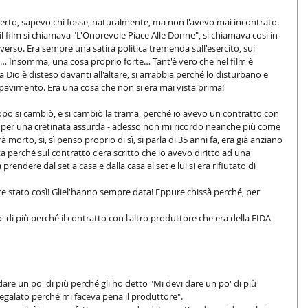
erto, sapevo chi fosse, naturalmente, ma non l'avevo mai incontrato. 
 film si chiamava "L'Onorevole Piace Alle Donne", si chiamava così in 
rso. Era sempre una satira politica tremenda sull'esercito, sui 
ano… Insomma, una cosa proprio forte… Tant'è vero che nel film è 
 Dio è disteso davanti all'altare, si arrabbia perché lo disturbano e 
 pavimento. Era una cosa che non si era mai vista prima!
dopo si cambiò, e si cambiò la trama, perché io avevo un contratto con 
i per una cretinata assurda - adesso non mi ricordo neanche più come 
morto, sì, sì penso proprio di sì, si parla di 35 anni fa, era già anziano 
ta perché sul contratto c'era scritto che io avevo diritto ad una 
endere dal set a casa e dalla casa al set e lui si era rifiutato di 
 stato così! Gliel'hanno sempre data! Eppure chissà perché, per 
di più perché il contratto con l'altro produttore che era della FIDA 
re un po' di più perché gli ho detto "Mi devi dare un po' di più 
regalato perché mi faceva pena il produttore". 