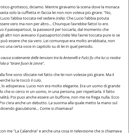
Erotico-grottesco, diciamo. Mentre giravamo la scena dove la monaca 
sta solo la cuffietta in faccia lei non non voleva più girare. "No, 
Lucio l'abbia toccata nel sedere 
(ride).
 Che Lucio l'abbia potuta 
ssere vero ma non per altro… Chiunque l'avrebbe fatto! Io ero 
 il passepartout, la password per toccarla, dal momento che 
gli altri non avevano il passaporto! 
(ride)
 Ma l'avrei toccata pure io se 
 può essere che sia vero. Lei comunque era molto arrabbiata, non 
evo una certa voce in capitolo su di lei in quel periodo. 
ausa scatenante delle tensioni tra la Antonelli e Fulci fu che lui si rivolse 
la a "tirare fuori le zinne". 
la fine sono sfociate nel fatto che lei non volesse più girare. Ma il 
rché lui le toccò il culo. 
sì, lo adoperava. Lucio non era molto elegante. Era un uomo di grande 
llo che io cerco in un uomo, in una persona, per rispettarla. Il fatto 
ionalità. Poi puoi anche essere un buffone, non me ne frega nulla. Ecco 
 Poi c'era anche un debutto. La suorina alla quale metto la mano sul 
a dicendo giaculatorie… Come si chiamava? 
e con me "La Calandria" e anche una cosa in televisione che si chiamava 