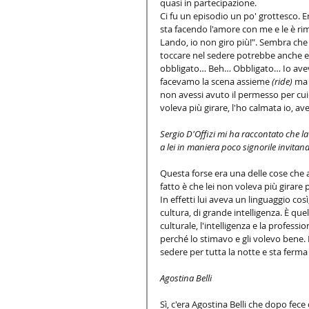
quasi in partecipazione. 
Ci fu un episodio un po' grottesco. 
sta facendo l'amore con me e le è rima
Lando, io non giro più!". Sembra che 
toccare nel sedere potrebbe anche e
obbligato… Beh… Obbligato… Io avevo
facevamo la scena assieme
 (ride) 
ma 
non avessi avuto il permesso per cui
voleva più girare, l'ho calmata io, av
Sergio D'Offizi mi ha raccontato che la c
a lei in maniera poco signorile invitando
Questa forse era una delle cose che al
fatto è che lei non voleva più girare pe
In effetti lui aveva un linguaggio co
cultura, di grande intelligenza. È que
culturale, l'intelligenza e la profess
perché lo stimavo e gli volevo bene.
sedere per tutta la notte e sta ferm
Agostina Belli
Sì, c'era Agostina Belli che dopo fec