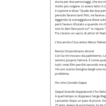
storia per due personaggi, che era m
molto più volgare. Io avevo letto il 
il copione e disse "Quale dei due per
periodo faceva tanti film, ne faceva 
leggendo la sceneggiatura disse subi
però l'avevo rifiutato e quando mi c
non lo devi fare pure tu?" io rispos
Poi c'erano un sacco di attori di Tea
C'era anche il Suo amico Renzo Palmer
Renzo! Straordinario attore! 
Con lui mi trovavo da padreterno. Le
sentivo proprio l'attore. È come qua
tutti i miei film perché secondo me qu
n'è uno scarso bisogna dargli una ma
problema. 
Poi c'era Corrado Gaipa.
Gaipa! Grande doppiatore! L'ho fatto
A quel tempo io doppiavo Serge Reggi
Lancaster dopo un paio di prove. Visc
25 anni. Avevo la voce bassa, lui mi 