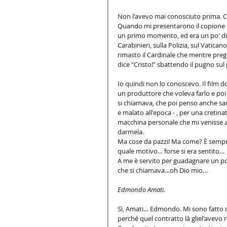
Non l'avevo mai conosciuto prima. C
Quando mi presentarono il copione il
un primo momento, ed era un po' dive
Carabinieri, sulla Polizia, sul Vatic
rimasto il Cardinale che mentre prega
dice "Cristo!" sbattendo il pugno sul
Io quindi non lo conoscevo. Il film 
un produttore che voleva farlo e po
si chiamava, che poi penso anche sarà 
e malato all'epoca - , per una cretina
macchina personale che mi venisse a pr
darmela. 
Ma cose da pazzi! Ma come? È sempre
quale motivo… forse si era sentito… 
A me è servito per guadagnare un po' 
che si chiamava…oh Dio mio… 
Edmondo Amati.
Sì, Amati… Edmondo. Mi sono fatto da
perché quel contratto là gliel'avevo 