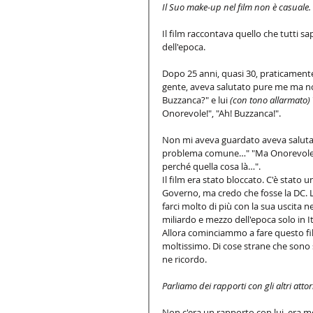
Il Suo make-up nel film non è casuale. 
Il film raccontava quello che tutti s
dell'epoca.
Dopo 25 anni, quasi 30, praticamente
gente, aveva salutato pure me ma non
Buzzanca?" e lui 
(con tono allarmato)
Onorevole!", "Ah! Buzzanca!".
Non mi aveva guardato aveva salutato
problema comune…" "Ma Onorevole… E
perché quella cosa là…". 
Il film era stato bloccato. C'è stato 
Governo, ma credo che fosse la DC. L
farci molto di più con la sua uscita ne
miliardo e mezzo dell'epoca solo in Ita
Allora cominciammo a fare questo fil
moltissimo. Di cose strane che sono
ne ricordo. 
Parliamo dei rapporti con gli altri atto
Non c'era un rapporto con lui, era molt