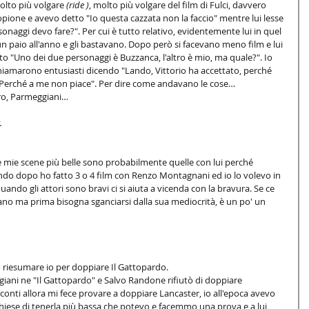
olto più volgare
 (ride )
, molto più volgare del film di Fulci, davvero 
copione e avevo detto "Io questa cazzata non la faccio" mentre lui lesse 
sonaggi devo fare?". Per cui è tutto relativo, evidentemente lui in quel 
un paio all'anno e gli bastavano. Dopo però si facevano meno film e lui 
to "Uno dei due personaggi è Buzzanca, l'altro è mio, ma quale?". Io 
hiamarono entusiasti dicendo "Lando, Vittorio ha accettato, perché 
i "Perché a me non piace". Per dire come andavano le cose… 
tro, Parmeggiani… 
.
 mie scene più belle sono probabilmente quelle con lui perché 
ndo dopo ho fatto 3 o 4 film con Renzo Montagnani ed io lo volevo in 
ando gli attori sono bravi ci si aiuta a vicenda con la bravura. Se ce 
no ma prima bisogna sganciarsi dalla sua mediocrità, è un po' un 
 riesumare io per doppiare Il Gattopardo. 
ani ne "Il Gattopardo" e Salvo Randone rifiutò di doppiare 
onti allora mi fece provare a doppiare Lancaster, io all'epoca avevo 
chiese di tenerla più bassa che potevo e facemmo una prova e a lui 