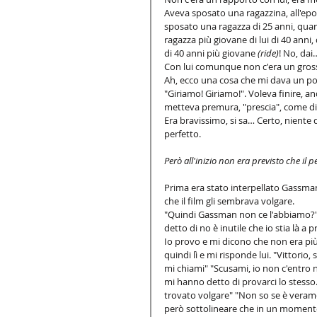
Aveva sposato una ragazzina, all'epo
sposato una ragazza di 25 anni, quar
ragazza più giovane di lui di 40 anni
di 40 anni più giovane 
(ride)
! No, da
Con lui comunque non c'era un grosso
Ah, ecco una cosa che mi dava un po'
"Giriamo! Giriamo!". Voleva finire, a
metteva premura, "prescia", come dice
Era bravissimo, si sa… Certo, niente 
perfetto.  
Però all'inizio non era previsto che il 
Prima era stato interpellato Gassman 
che il film gli sembrava volgare. 
"Quindi Gassman non ce l'abbiamo?" 
detto di no è inutile che io stia là a
Io provo e mi dicono che non era pi
quindi lì e mi risponde lui. "Vittor
mi chiami" "Scusami, io non c'entro n
mi hanno detto di provarci lo stesso.
trovato volgare" "Non so se è verame
però sottolineare che in un momento 