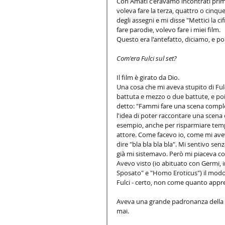
Con Amati c'eravamo incontrati prima
voleva fare la terza, quattro o cinqu
degli assegni e mi disse "Mettici la ci
fare parodie, volevo fare i miei film. 
Questo era l'antefatto, diciamo, e poi 
Com'era Fulci sul set?
Il film è girato da Dio.  
Una cosa che mi aveva stupito di Ful
battuta e mezzo o due battute, e poi
detto: "Fammi fare una scena comple
l'idea di poter raccontare una scena 
esempio, anche per risparmiare temp
attore. Come facevo io, come mi aveva
dire "bla bla bla bla". Mi sentivo s
già mi sistemavo. Però mi piaceva c
Avevo visto (io abituato con Germi, i
Sposato" e "Homo Eroticus") il modo i
Fulci - certo, non come quanto appr
Aveva una grande padronanza della 
mai. 