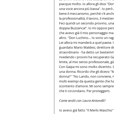
piacque molto. Io allora gli dissi "D
una voce ancora più bassa". Io però 
bene il meccanismo, perché c'è anche 
la professionalità, il lavoro, il mestier
Feci quindi un secondo provino, una s
doppia Buzzanca!". Io mi opposi perc
che avevo già il mio personaggio ma 
altro. "Don Luchino… Io sono un ragaz
Lei allora mi manderà a quel paese. I
guardato Mario Maldesi, direttore d
straordinario - ha detto un bestemmion
rivedendo i provini ha recuperato Ga
limite, al mio senso professionale, gi
Con Gaipa mi sono molto divertito. G
una donna. Ricordo che gli dicevo "
donna?" "No Lando, non conviene, 
molti esempi da questa gente che ha 
scontento d'amore. Mi sono sempre te
che ti circondano. Per proteggerti. 
Come andò con Laura Antonelli?
Io avevo già fatto "Il Merlo Maschio" 