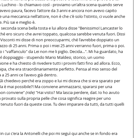
on Luchino - lo chiamavo così - proviamo un'altra scena quando serve 
avevo paura, facevo l'attore da 3 anni e ancora non avevo capito 
una meccanica nell'attore, non è che c'è solo l'istinto, ci vuole anche 
e. Più sai e meglio è. 
econda scena bella tosta e lui allora disse "Benissimo! Lancaster lo 
hé ero sicuro che avrei toppato, qualcosa sarebbe venuta fuori. Dissi 
Visconti mi disse di non preoccuparmi, ché l'avrebbe doppiato un 
zo di 25 anni. Prima o poi i miei 25 anni verranno fuori, prima o poi. 
o i "vaffanculo" da Lei non me li piglio. Decida…". Mi ha guardato, ha 
el doppiaggio - stupendo Mario Maldesi, storico, un uomo 
e e ha chiesto di rivedere tutti i provini fatti fino ad allora. Ecco, 
ipa, che era straordinariamente perfetto. Pensa al mio senso del 
à a 25 anni ce l'avevo già dentro. 
li chiedevo perché era zoppo e lui mi diceva che si era sparato per 
Ma è mai possibile?! Ma conviene ammazzarsi, spararsi per una 
non conviene" 
(ride)
 "Hai visto? Ma lascia perdere, dai!. Io ho avuto 
provato sulla propria pelle che cosa significa reagire per uno 
nuto fuori da queste cose. Tu devi imparare da tutti, da tutti quelli 
in cui c'era la Antonelli che poi mi seguì qui anche se in fondo era 