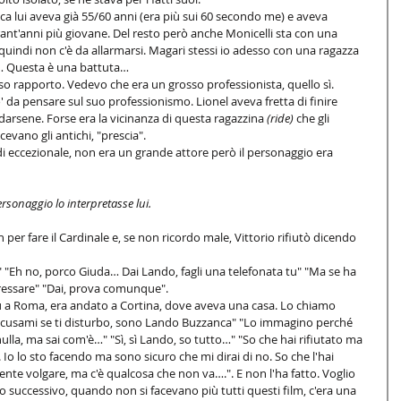
ca lui aveva già 55/60 anni (era più sui 60 secondo me) e aveva 
ant'anni più giovane. Del resto però anche Monicelli sta con una 
, quindi non c'è da allarmarsi. Magari stessi io adesso con una ragazza 
i… Questa è una battuta… 
 rapporto. Vedevo che era un grosso professionista, quello sì. 
 da pensare sul suo professionismo. Lionel aveva fretta di finire 
ndarsene. Forse era la vicinanza di questa ragazzina 
(ride) 
che gli 
vano gli antichi, "prescia". 
di eccezionale, non era un grande attore però il personaggio era 
personaggio lo interpretasse lui.
per fare il Cardinale e, se non ricordo male, Vittorio rifiutò dicendo 
"Eh no, porco Giuda… Dai Lando, fagli una telefonata tu" "Ma se ha 
 pressare" "Dai, prova comunque".  
ù a Roma, era andato a Cortina, dove aveva una casa. Lo chiamo 
io, scusami se ti disturbo, sono Lando Buzzanca" "Lo immagino perché 
ulla, ma sai com'è…" "Sì, sì Lando, so tutto…" "So che hai rifiutato ma 
 Io lo sto facendo ma sono sicuro che mi dirai di no. So che l'hai 
nte volgare, ma c'è qualcosa che non va….". E non l'ha fatto. Voglio 
successivo, quando non si facevano più tutti questi film, c'era una 