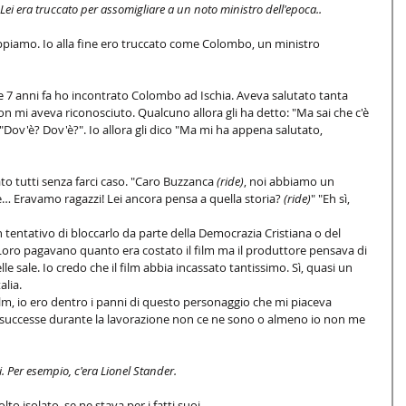
Lei era truccato per assomigliare a un noto ministro dell'epoca..
appiamo. Io alla fine ero truccato come Colombo, un ministro 
 7 anni fa ho incontrato Colombo ad Ischia. Aveva salutato tanta 
 mi aveva riconosciuto. Qualcuno allora gli ha detto: "Ma sai che c'è 
 "Dov'è? Dov'è?". Io allora gli dico "Ma mi ha appena salutato, 
 tutti senza farci caso. "Caro Buzzanca 
(ride)
, noi abbiamo un 
ravamo ragazzi! Lei ancora pensa a quella storia? 
(ride)
" "Eh sì, 
un tentativo di bloccarlo da parte della Democrazia Cristiana o del 
oro pagavano quanto era costato il film ma il produttore pensava di 
lle sale. Io credo che il film abbia incassato tantissimo. Sì, quasi un 
lia. 
m, io ero dentro i panni di questo personaggio che mi piaceva 
 successe durante la lavorazione non ce ne sono o almeno io non me 
ri. Per esempio, c'era Lionel Stander.
o isolato, se ne stava per i fatti suoi. 